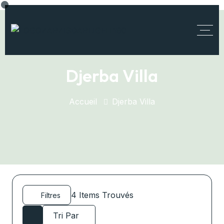
Djerba Villa
Accueil
Djerba Villa
4
Items Trouvés
Filtres
Tri Par